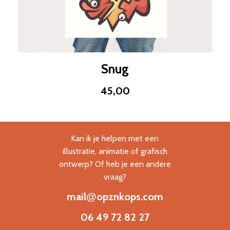
Snug
45,00
Kan ik je helpen met een
illustratie, animatie of grafisch
ontwerp? Of heb je een andere
vraag?
mail
opznkops.com
@
06 49 72 82 27