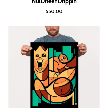
NulDrieënDrippin
550,00